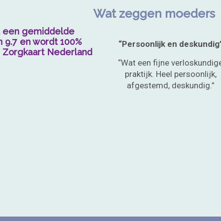
Wat zeggen moeders
t een gemiddelde
n 9.7 en wordt 100%
 en liefdevol”
“Persoonlijk en deskundig
 Zorgkaart Nederland
 en betrouwbare
“Wat een fijne verloskundig
e die haar beroep
praktijk. Heel persoonlijk,
iefdevol uitvoert.
afgestemd, deskundig.”
ndige die echt de
t en een goed
 biedt, en er is op
at je haar nodig
ebt.”