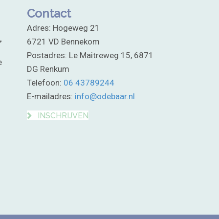
Contact
Adres: Hogeweg 21
6721 VD Bennekom
”
“Relaxte bevalling”
Postadres: Le Maitreweg 15, 6871
e
“Persoonlijk, warm, flexibel en
DG Renkum
praktisch ingesteld, hiermee
Telefoon
:
06 43789244
omschrijf ik Riët (Odebaar) het
best. Zowel mijn zwangerschap
E-mailadres:
info@odebaar.nl
als de bevalling verliepen erg
INSCHRIJVEN
relaxed.”