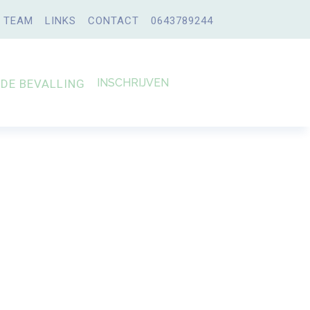
TEAM
LINKS
CONTACT
0643789244
INSCHRIJVEN
 DE BEVALLING